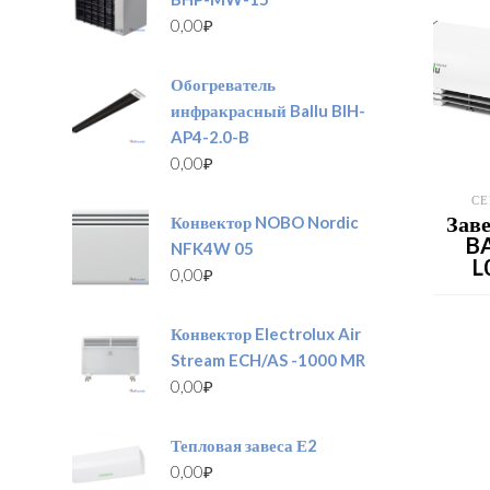
0,00
₽
Обогреватель
инфракрасный Ballu BIH-
AP4-2.0-B
0,00
₽
СЕ
Заве
Конвектор NOBO Nordic
BA
NFK4W 05
L
0,00
₽
Конвектор Electrolux Air
Stream ECH/AS -1000 MR
0,00
₽
Тепловая завеса Е2
0,00
₽