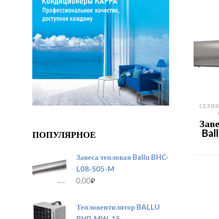
СЕРИЯ
Заве
Bal
ПОПУЛЯРНОЕ
Завеса тепловая Ballu BHC-
L08-S05-M
0,00
₽
Тепловентилятор BALLU
BHP-MW-15