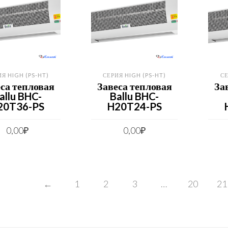
Я HIGH (PS-HT)
СЕРИЯ HIGH (PS-HT)
СЕ
са тепловая
Завеса тепловая
За
allu BHC-
Ballu BHC-
20T36-PS
H20T24-PS
0,00
₽
0,00
₽
←
1
2
3
…
20
21