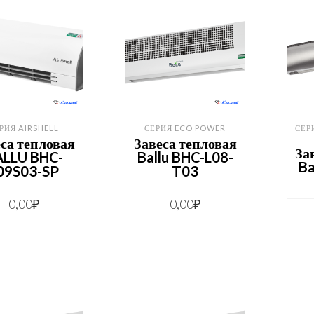
РИЯ AIRSHELL
СЕРИЯ ECO POWER
СЕР
са тепловая
Завеса тепловая
За
LLU BHC-
Ballu BHC-L08-
Ba
09S03-SP
T03
0,00
₽
0,00
₽