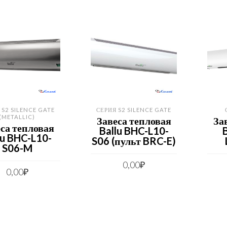
 S2 SILENCE GATE
СЕРИЯ S2 SILENCE GATE
(METALLIC)
Завеса тепловая
За
са тепловая
Ballu BHC-L10-
lu BHC-L10-
S06 (пульт BRC-E)
S06-M
0,00
₽
0,00
₽