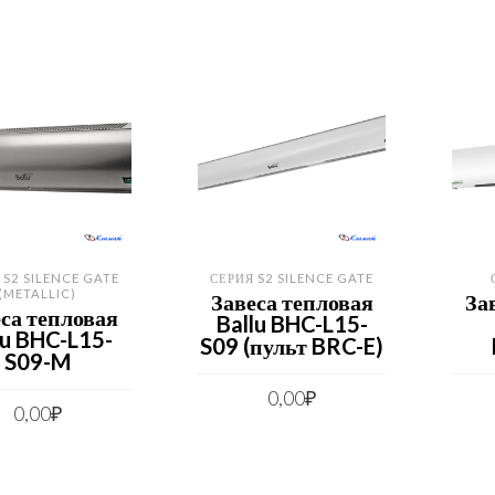
 S2 SILENCE GATE
СЕРИЯ S2 SILENCE GATE
(METALLIC)
Завеса тепловая
За
са тепловая
Ballu BHC-L15-
lu BHC-L15-
S09 (пульт BRC-E)
S09-M
0,00
₽
0,00
₽