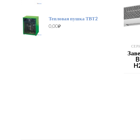
Тепловая пушка ТВТ2
0,00
₽
СЕРИ
Заве
B
H