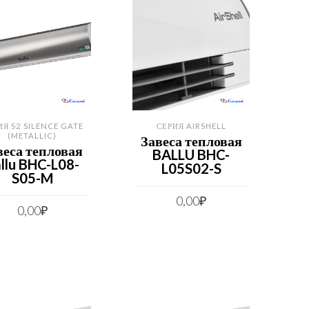
ИЯ S2 SILENCE GATE
СЕРИЯ AIRSHELL
(METALLIC)
Завеса тепловая
веса тепловая
BALLU BHC-
llu BHC-L08-
L05S02-S
S05-M
0,00
₽
0,00
₽