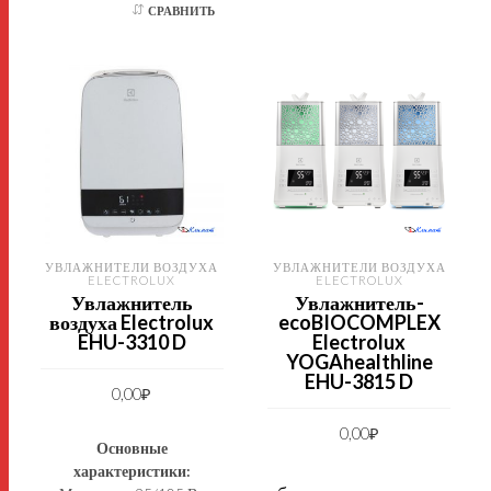
СРАВНИТЬ
УВЛАЖНИТЕЛИ ВОЗДУХА
УВЛАЖНИТЕЛИ ВОЗДУХА
ELECTROLUX
ELECTROLUX
Увлажнитель
Увлажнитель-
воздуха Electrolux
ecoBIOCOMPLEX
EHU-3310 D
Electrolux
YOGAhealthline
EHU-3815 D
0,00
₽
0,00
₽
Основные
характеристики: