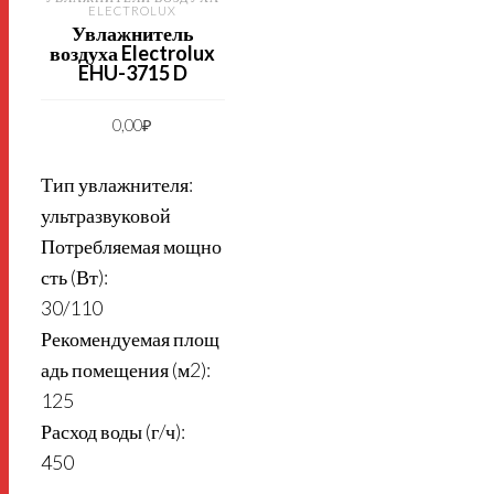
ELECTROLUX
Увлажнитель
воздуха Electrolux
EHU-3715 D
0,00
₽
Тип увлажнителя:
ультразвуковой
Потребляемая мощно
сть (Вт):
30/110
Рекомендуемая площ
адь помещения (м2):
125
Расход воды (г/ч):
450