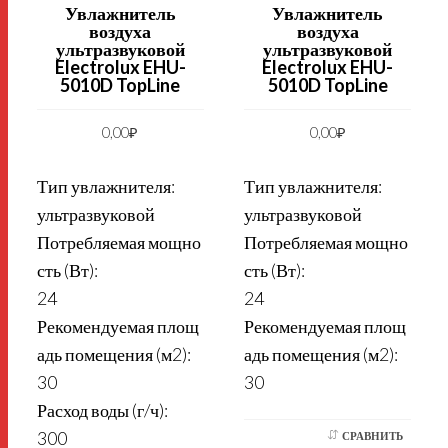
Увлажнитель
Увлажнитель
воздуха
воздуха
ультразвуковой
ультразвуковой
Electrolux EHU-
Electrolux EHU-
5010D TopLine
5010D TopLine
0,00
₽
0,00
₽
Тип увлажнителя:
Тип увлажнителя:
ультразвуковой
ультразвуковой
Потребляемая мощно
Потребляемая мощно
сть (Вт):
сть (Вт):
24
24
Рекомендуемая площ
Рекомендуемая площ
адь помещения (м2):
адь помещения (м2):
30
30
Расход воды (г/ч):
300
СРАВНИТЬ