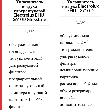
Увлажнитель
Увлажнитель
воздуха
воздуха Electrolux
ультразвуковой
EHU – 3710 D
Electrolux EHU-
3610D GlossLine
0,00
₽
0,00
₽
обслуживаемая
площадь: 50 м²
обслуживаемая
тип увлажнителя:
площадь: 30 м²
ультразвуковой
тип увлажнителя:
фильтры:
ультразвуковой
деминерализующий
фильтры:
картридж
предварительной
расход воды: 450 мл/ч
очистки, угольный,
объем резервуара для
деминерализующий
воды: 5 л
картридж, HEPA-
дополнительные
фильтр