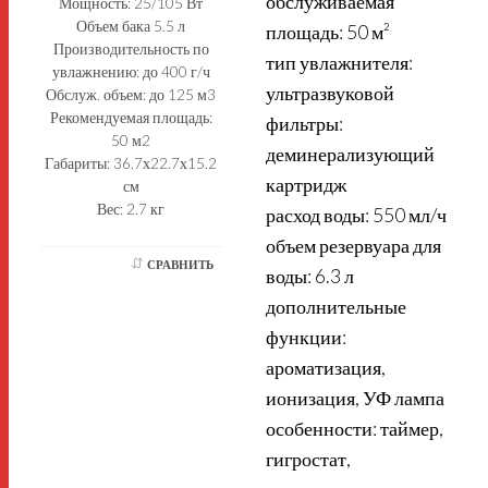
обслуживаемая
Мощность: 25/105 Вт
Объем бака 5.5 л
площадь: 50 м²
Производительность по
тип увлажнителя:
увлажнению: до 400 г/ч
ультразвуковой
Обслуж. объем: до 125 м3
Рекомендуемая площадь:
фильтры:
50 м2
деминерализующий
Габариты: 36.7х22.7х15.2
картридж
см
Вес: 2.7 кг
расход воды: 550 мл/ч
объем резервуара для
СРАВНИТЬ
воды: 6.3 л
дополнительные
функции:
ароматизация,
ионизация, УФ лампа
особенности: таймер,
гигростат,