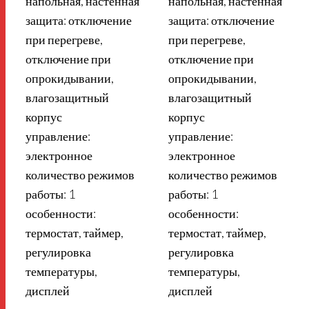
напольная, настенная
напольная, настенная
защита: отключение
защита: отключение
при перегреве,
при перегреве,
отключение при
отключение при
опрокидывании,
опрокидывании,
влагозащитный
влагозащитный
корпус
корпус
управление:
управление:
электронное
электронное
количество режимов
количество режимов
работы: 1
работы: 1
особенности:
особенности:
термостат, таймер,
термостат, таймер,
регулировка
регулировка
температуры,
температуры,
дисплей
дисплей