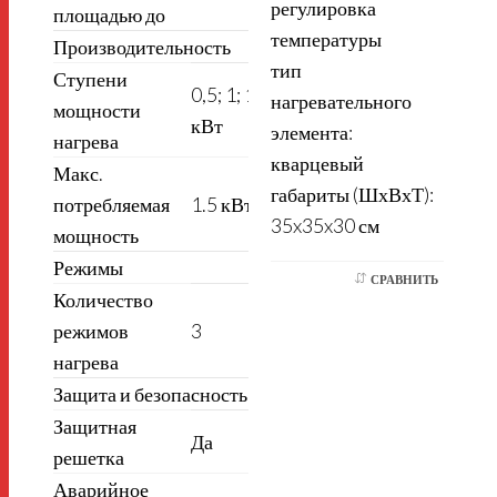
регулировка
площадью до
температуры
Производительность
тип
Ступени
0,5; 1; 1,5
нагревательного
мощности
кВт
элемента:
нагрева
кварцевый
Макс.
габариты (ШхВхТ):
потребляемая
1.5 кВт
35x35x30 см
мощность
Режимы
СРАВНИТЬ
Количество
режимов
3
нагрева
Защита и безопасность
Защитная
Да
решетка
Аварийное