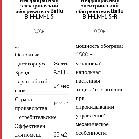
электрический
электрический
обогреватель Ballu
обогреватель Ballu
BIH-LM-1.5
BIH-LM-1.5-R
0,00
₽
0,00
₽
…
мощность обогрева:
Основные
1500 Вт
установка:
3
Цвет корпуса
Желтый
напольная,
Бренд
BALLU
настенная
Гарантийный
24 мес
защита: отключение
срок
при
Страна
РОССИЯ
опрокидывании
производства
управление:
Потребительские
механическое
Эффективен
особенности:
для помещ.
25 м2