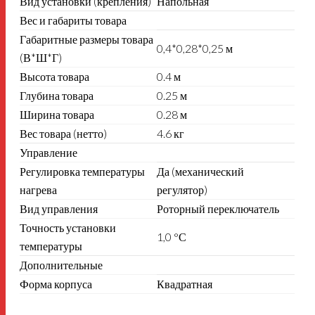
Вид установки (крепления)
Напольная
Вес и габариты товара
Габаритные размеры товара
0,4*0,28*0,25 м
(В*Ш*Г)
Высота товара
0.4 м
Глубина товара
0.25 м
Ширина товара
0.28 м
Вес товара (нетто)
4.6 кг
Управление
Регулировка температуры
Да (механический
нагрева
регулятор)
Вид управления
Роторный переключатель
Точность установки
1,0 °С
температуры
Дополнительные
Форма корпуса
Квадратная