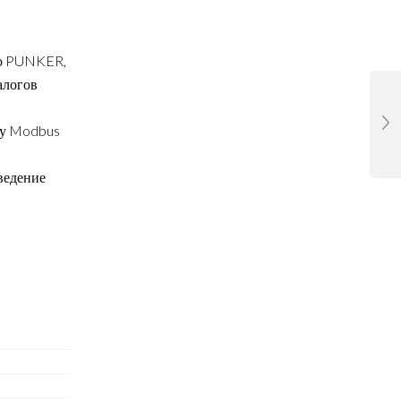
со PUNKER,
алогов
лу Modbus
ведение