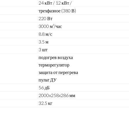
24 кВт
/ 12 кВт /
трехфазное (380 В)
220 Вт
3000 м³/час
8.8 м/с
3.5 м
3 шт
подогрев воздуха
терморегулятор
защита от перегрева
пульт ДУ
56 дБ
2000x258x286 мм
32.5 кг