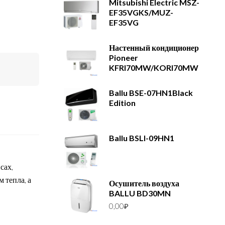
Mitsubishi Electric MSZ-
EF35VGKS/MUZ-
EF35VG
Настенный кондиционер
Pioneer
KFRI70MW/KORI70MW
Ballu BSE-07HN1Black
Edition
Ballu BSLI-09HN1
сах,
 тепла, а
Осушитель воздуха
BALLU BD30MN
0,00
₽