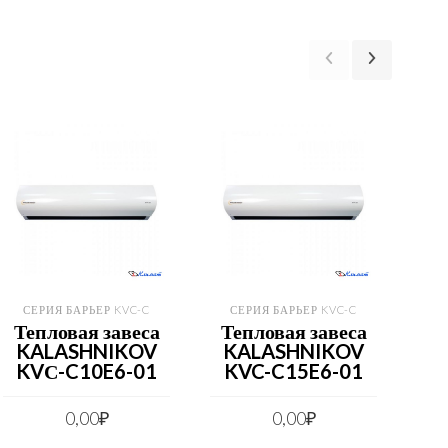
СЕРИЯ БАРЬЕР KVC-C
СЕРИЯ БАРЬЕР KVC-C
С
Тепловая завеса
Тепловая завеса
Те
KALASHNIKOV
KALASHNIKOV
K
KVС-C10E6-01
KVC-C15E6-01
KV
0,00
₽
0,00
₽