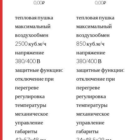
0,00
₽
0,00
₽
тепловая пушка
тепловая пушка
максимальный
максимальный
воздухообмен
воздухообмен
2500 куб.м/ч
850 куб.м/ч
напряжение
напряжение
380/400 В
380/400 В
защитные функции:
защитные функции:
отключение при
отключение при
перегреве
перегреве
п
регулировка
регулировка
температуры
температуры
механическое
механическое
управление
управление
габариты
габариты
43x57x48 см
34x48.5x29 см