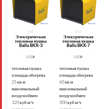
BKX
BKX
Электрическая
Электрическая
тепловая пушка
тепловая пушка
Ballu BKX-3
Ballu BKX-7
0,00
₽
0,00
₽
тепловая пушка
тепловая пушка
площадь обогрева
площадь обогрева
25 кв.м
60 кв.м
максимальный
максимальный
воздухообмен
воздухообмен
120 куб.м/ч
300 куб.м/ч
напряжение
напряжение