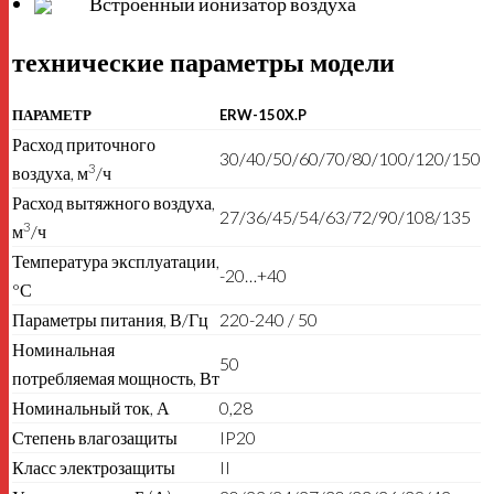
Встроенный ионизатор воздуха
технические параметры модели
ПАРАМЕТР
ERW-150X.P
Расход приточного
30/40/50/60/70/80/100/120/150
3
воздуха, м
/ч
Расход вытяжного воздуха,
27/36/45/54/63/72/90/108/135
3
м
/ч
Температура эксплуатации,
-20…+40
°С
Параметры питания, В/Гц
220-240 / 50
Номинальная
50
потребляемая мощность, Вт
Номинальный ток, А
0,28
Степень влагозащиты
IP20
Класс электрозащиты
II