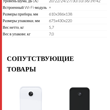
Уровень шума, дБ (А)
20/22/24/27/30/33/36/39/42
Встроенный Wi-Fi-модуль
+
Размеры прибора, мм
610x386x138
Размеры упаковки, мм
675x430x220
Вес нетто, кг
5,7
Вес в упакове, кг
7,0
СОПУТСТВУЮЩИЕ
ТОВАРЫ