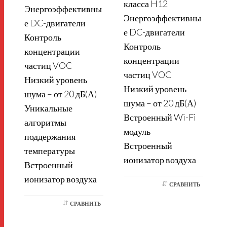
класса H12
Энергоэффективны
Энергоэффективны
е DC-двигатели
е DC-двигатели
Контроль
Контроль
концентрации
концентрации
частиц VOC
частиц VOC
Низкий уровень
Низкий уровень
шума – от 20 дБ(А)
шума – от 20 дБ(А)
Уникальные
Встроенный Wi-Fi
алгоритмы
модуль
поддержания
Встроенный
температуры
ионизатор воздуха
Встроенный
ионизатор воздуха
СРАВНИТЬ
СРАВНИТЬ