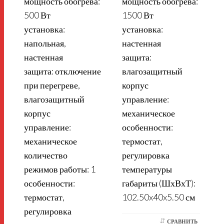
мощность обогрева:
мощность обогрева:
500 Вт
1500 Вт
установка:
установка:
напольная,
настенная
настенная
защита:
защита: отключение
влагозащитный
при перегреве,
корпус
п
влагозащитный
управление:
корпус
механическое
управление:
особенности:
механическое
термостат,
количество
регулировка
режимов работы: 1
температуры
особенности:
габариты (ШхВхТ):
термостат,
102.50x40x5.50 см
т
регулировка
СРАВНИТЬ