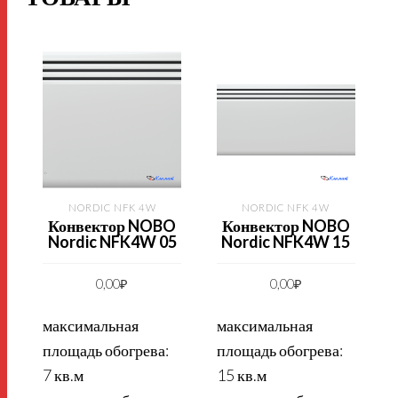
NORDIC NFK 4W
NORDIC NFK 4W
Конвектор NOBO
Конвектор NOBO
Nordic NFK4W 05
Nordic NFK4W 15
0,00
₽
0,00
₽
максимальная
максимальная
площадь обогрева:
площадь обогрева:
7 кв.м
15 кв.м
1