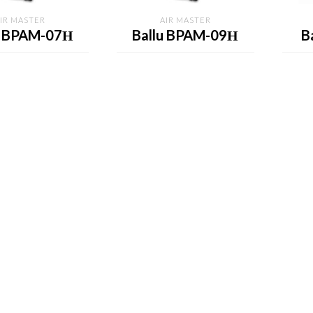
IR MASTER
AIR MASTER
u BPAM-07Н
Ballu BPAM-09Н
B