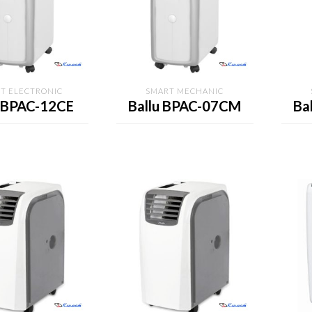
T ELECTRONIC
SMART MECHANIC
u BPAC-12CE
Ballu BPAC-07CM
Ba