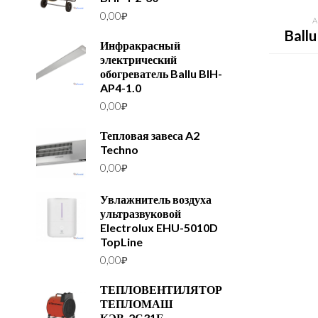
0,00
₽
A
Ball
Инфракрасный
электрический
обогреватель Ballu BIH-
AP4-1.0
0,00
₽
Тепловая завеса A2
Techno
0,00
₽
Увлажнитель воздуха
ультразвуковой
Electrolux EHU-5010D
TopLine
0,00
₽
ТЕПЛОВЕНТИЛЯТОР
ТЕПЛОМАШ
КЭВ-2С31Е