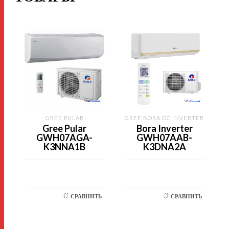
GREE PULAR
GREE BORA DC INVERTER
Gree Pular
Bora Inverter
GWH07AGA-
GWH07AAB-
K3NNA1B
K3DNA2A
СРАВНИТЬ
СРАВНИТЬ