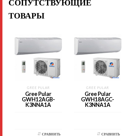
СОПУТСТВУЮЩИЕ
ТОВАРЫ
GREE PULAR
GREE PULAR
G
Gree Pular
Gree Pular
GWH12AGB-
GWH18AGC-
K3NNA1A
K3NNA1A
СРАВНИТЬ
СРАВНИТЬ