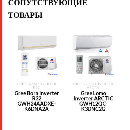
СОПУТСТВУЮЩИЕ
ТОВАРЫ
GREE BORA INVERTER
GREE LOMO INVERTER
R32
ARCTIC
Gree Bora Inverter
Gree Lomo
R32
Inverter ARCTIC
GWH24AADXE-
GWH12QC-
K6DNA2A
K3DNC2G