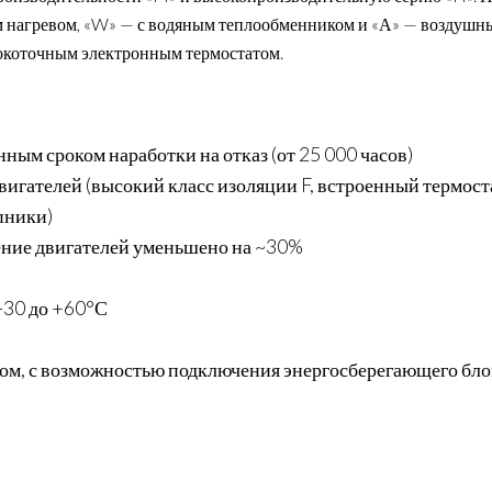
им нагревом, «W» — с водяным теплообменником и «А» — воздушн
ысокоточным электронным термостатом.
ым сроком наработки на отказ (от 25 000 часов)
игателей (высокий класс изоляции F, встроенный термост
пники)
ение двигателей уменьшено на ~30%
-30 до +60°С
том, с возможностью подключения энергосберегающего бл