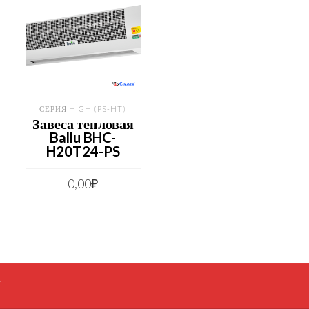
СЕРИЯ HIGH (PS-HT)
Завеса тепловая
Ballu BHC-
H20T24-PS
0,00
₽
И