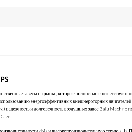
-PS
динственные завесы на рынке, которые полностью соответствуют 
использованию энергоэффективных внешнероторных двигателей 
ч.) надежность и долговечность воздушных завес Ballu Machine п
 лет.
производительности «M» и высокопроизводительную серию «H». П