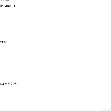
ые завесы
ат и
ока BRC-C