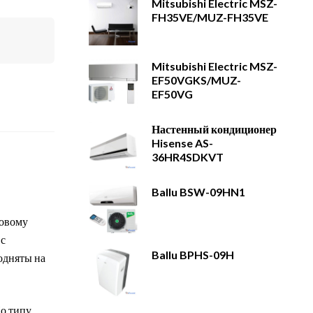
Mitsubishi Electric MSZ-
FH35VE/MUZ-FH35VE
Mitsubishi Electric MSZ-
EF50VGKS/MUZ-
EF50VG
Настенный кондиционер
Hisense AS-
36HR4SDKVT
Ballu BSW-09HN1
новому
с
Ballu BPHS-09H
одняты на
о типу