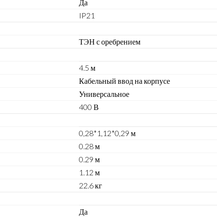
Да
IP21
ТЭН с оребрением
4.5 м
Кабельный ввод на корпусе
Универсальное
400 В
0,28*1,12*0,29 м
0.28 м
0.29 м
1.12 м
22.6 кг
Да