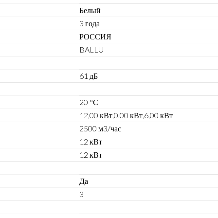
Белый
3 года
РОССИЯ
BALLU
61 дБ
20 °С
12,00 кВт,0,00 кВт,6,00 кВт
2500 м3/час
12 кВт
12 кВт
Да
3