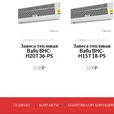
СЕРИЯ HIGH (PS-HT)
СЕРИЯ HIGH (PS-HT)
Завеса тепловая
Завеса тепловая
Ballu BHC-
Ballu BHC-
H20T36-PS
H15T18-PS
0,00
₽
0,00
₽
ГЛАВНАЯ
КОНТАКТЫ
ПОЛИТИКА ОРГАНИЗАЦИ