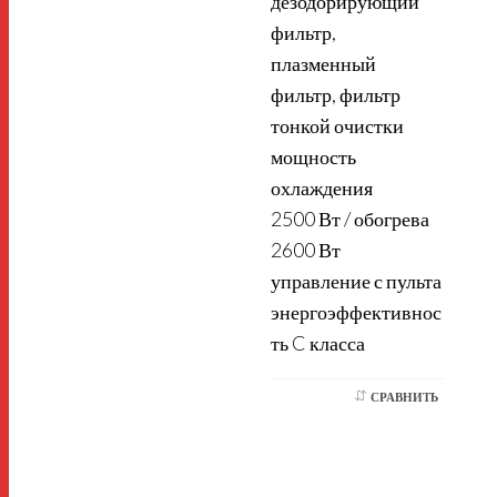
дезодорирующий
фильтр,
плазменный
ф
фильтр, фильтр
тонкой очистки
мощность
охлаждения
2500 Вт / обогрева
2600 Вт
2
управление с пульта
энергоэффективнос
у
ть C класса
т
СРАВНИТЬ