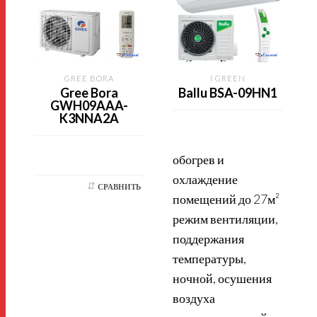
GREE BORA
I GREEN
Gree Bora
Ballu BSA-09HN1
GWH09AAA-
K3NNA2A
обогрев и
охлаждение
о
СРАВНИТЬ
помещений до 27м²
режим вентиляции,
поддержания
температуры,
ночной, осушения
воздуха