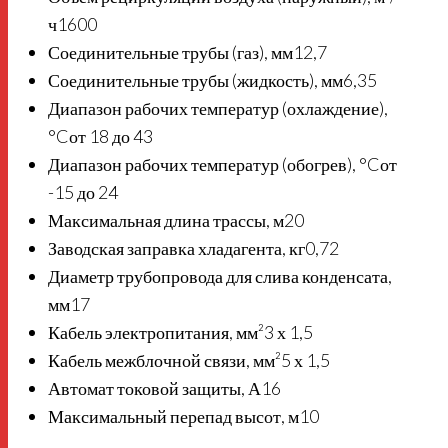
ч
1600
Соединительные трубы (газ), мм
12,7
Соединительные трубы (жидкость), мм
6,35
Диапазон рабочих температур (охлаждение),
°C
от 18 до 43
Диапазон рабочих температур (обогрев), °C
от
-15 до 24
Максимальная длина трассы, м
20
Заводская заправка хладагента, кг
0,72
Диаметр трубопровода для слива конденсата,
мм
17
Кабель электропитания, мм²
3 х 1,5
Кабель межблочной связи, мм²
5 х 1,5
Автомат токовой защиты, А
16
Максимальный перепад высот, м
10