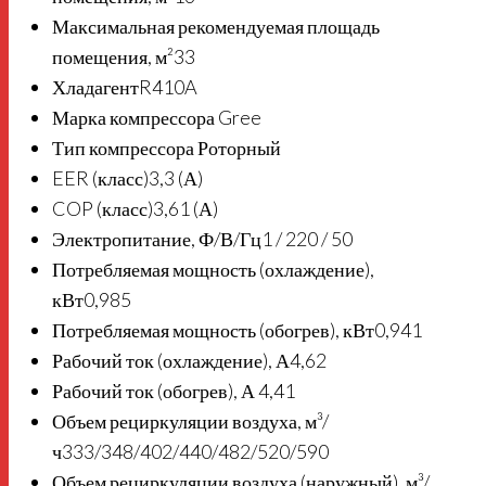
Максимальная рекомендуемая площадь
помещения, м²
33
Хладагент
R410A
Марка компрессора
Gree
Тип компрессора
Роторный
EER (класс)
3,3 (А)
COP (класс)
3,61 (А)
Электропитание, Ф/В/Гц
1 / 220 / 50
Потребляемая мощность (охлаждение),
кВт
0,985
Потребляемая мощность (обогрев), кВт
0,941
Рабочий ток (охлаждение), А
4,62
Рабочий ток (обогрев), А
4,41
Объем рециркуляции воздуха, м³/
ч
333/348/402/440/482/520/590
Объем рециркуляции воздуха (наружный), м³/