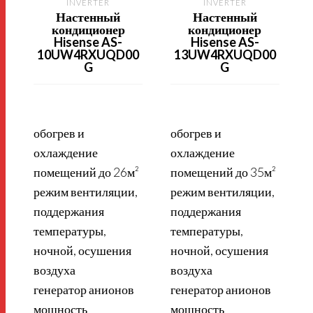
INVERTER
INVERTER
Настенный
Настенный
кондиционер
кондиционер
Hisense AS-
Hisense AS-
10UW4RXUQD00
13UW4RXUQD00
G
G
д
обогрев и
обогрев и
охлаждение
охлаждение
помещений до 26м²
помещений до 35м²
режим вентиляции,
режим вентиляции,
поддержания
поддержания
б
температуры,
температуры,
ночной, осушения
ночной, осушения
с
воздуха
воздуха
генератор анионов
генератор анионов
мощность
мощность