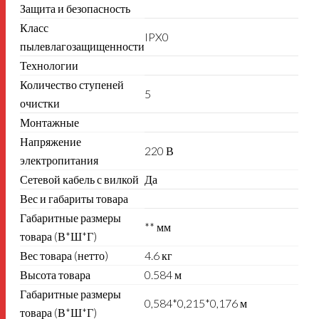
Защита и безопасность
Класс
IPX0
пылевлагозащищенности
Технологии
Количество ступеней
5
очистки
Монтажные
Напряжение
220 В
электропитания
Сетевой кабель с вилкой
Да
Вес и габариты товара
Габаритные размеры
** мм
товара (В*Ш*Г)
Вес товара (нетто)
4.6 кг
Высота товара
0.584 м
Габаритные размеры
0,584*0,215*0,176 м
товара (В*Ш*Г)