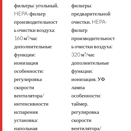
фильтры: угольный,
фильтры:
HEPA-фильтр
предварительной
производительност
очистки, HEPA-
ь очистки воздуха:
фильтр
160 м³/час
производительност
дополнительные
ь очистки воздуха:
функции:
320 м³/час
ионизация
дополнительные
особенности:
функции:
регулировка
ионизация, УФ
скорости
лампа
вентилятора/
особенности:
интенсивности
таймер,
испарения
регулировка
установка:
скорости
напольная
вентилятора/