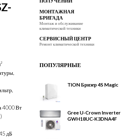
ПОЛУЧЕНИИ
SZ-
МОНТАЖНАЯ
БРИГАДА
Монтаж и обслуживание
климатической техники
СЕРВИСНЫЙ ЦЕНТР
Ремонт климатической техники
²
ПОПУЛЯРНЫЕ
атуры,
TION Бризер 4S Magic
льтр,
а 4000 Вт
Gree U-Crown Inverter
)
GWH18UC-K3DNA4F
45 дБ