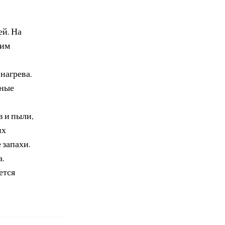
ей. На
жим
нагрева.
тные
в и пыли,
их
 запахи.
а.
ется