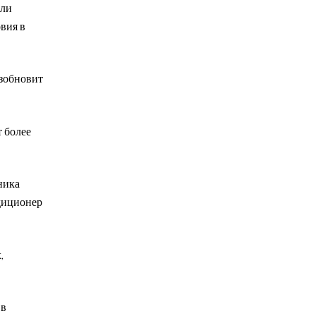
или
вия в
озобновит
 более
ника
ндиционер
,
 в