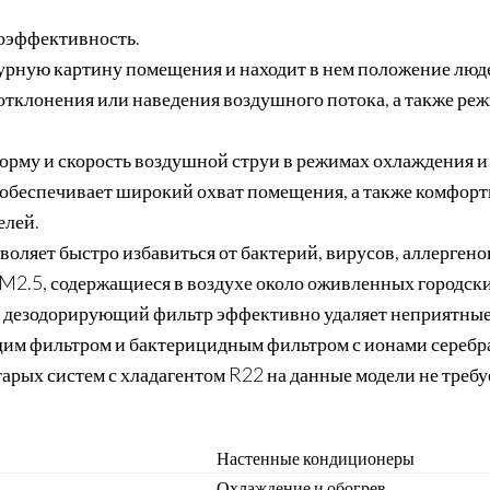
оэффективность.
урную картину помещения и находит в нем положение люд
тклонения или наведения воздушного потока, а также ре
рму и скорость воздушной струи в режимах охлаждения и 
обеспечивает широкий охват помещения, а также комфор
елей.
воляет быстро избавиться от бактерий, вирусов, аллергено
M2.5, содержащиеся в воздухе около оживленных городск
 дезодорирующий фильтр эффективно удаляет неприятные
им фильтром и бактерицидным фильтром с ионами серебр
тарых систем с хладагентом R22 на данные модели не требу
Настенные кондиционеры
Охлаждение и обогрев