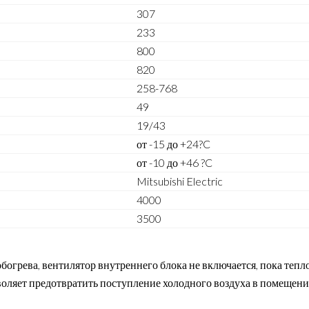
307
233
800
820
258-768
49
19/43
от -15 до +24?C
от -10 до +46 ?C
Mitsubishi Electric
4000
3500
огрева, вентилятор внутреннего блока не включается, пока теп
воляет предотвратить поступление холодного воздуха в помещени