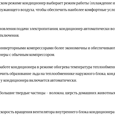
ском режиме кондиционер выбирает режим работы (охлаждение 
кружающего воздуха, чтобы обеспечить наиболее комфортные усло
новления подачи электропитания, кондиционер автоматически в
отключения.
нверторными компрессорами более экономичны и обеспечивают
онеры с обычным компрессором.
работе кондиционера в режиме обогрева температура теплообмен
ючить образование льда на теплообменнике наружного блока, ко
у кондиционера включается автоматически.
 большие твердые частицы – волокна, шерсть домашних животных
скорость вращения вентилятора внутреннего блока кондиционера