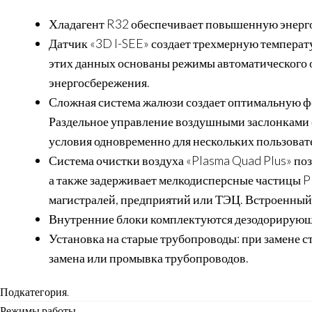
Хладагент R32 обеспечивает повышенную энерг
Датчик «3D I-SEE» создает трехмерную температ
этих данных основаны режимы автоматического о
энергосбережения.
Сложная система жалюзи создает оптимальную фо
Раздельное управление воздушными заслонками 
условия одновременно для нескольких пользоват
Система очистки воздуха «Plasma Quad Plus» поз
а также задерживает мелкодисперсные частицы P
магистралей, предприятий или ТЭЦ. Встроенный
Внутренние блоки комплектуются дезодорирующ
Установка на старые трубопроводы: при замене с
замена или промывка трубопроводов.
Подкатегория.
Режимы работы.