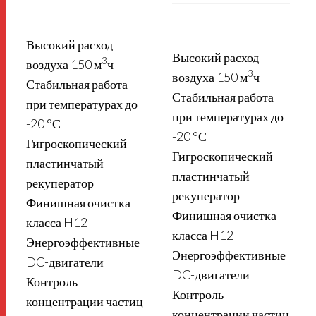
Высокий расход
Высокий расход
3
воздуха 150 м
ч
3
воздуха 150 м
ч
Стабильная работа
Стабильная работа
при температурах до
при температурах до
-20 °С
-20 °С
Гигроскопический
Гигроскопический
пластинчатый
пластинчатый
рекуператор
рекуператор
Финишная очистка
Финишная очистка
класса H12
класса H12
Энергоэффективные
Энергоэффективные
DC-двигатели
DC-двигатели
Контроль
Контроль
концентрации частиц
концентрации частиц