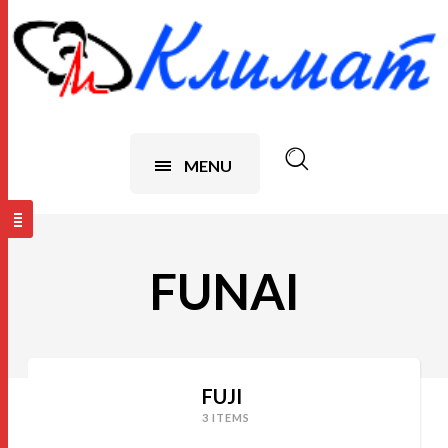
MENU
FUNAI
FUJI
3 ITEMS