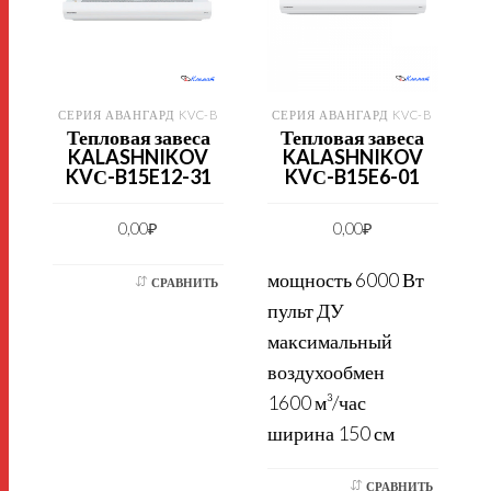
СЕРИЯ АВАНГАРД KVC-B
СЕРИЯ АВАНГАРД KVC-B
Тепловая завеса
Тепловая завеса
KALASHNIKOV
KALASHNIKOV
KVС-B15E12-31
KVС-B15E6-01
0,00
₽
0,00
₽
мощность 6000 Вт
СРАВНИТЬ
пульт ДУ
максимальный
воздухообмен
1600 м³/час
ширина 150 см
СРАВНИТЬ