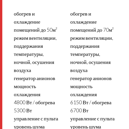
обогрев и
обогрев и
охлаждение
охлаждение
помещений до 50м²
помещений до 70м²
режим вентиляции,
режим вентиляции,
поддержания
поддержания
температуры,
температуры,
ночной, осушения
ночной, осушения
воздуха
воздуха
генератор анионов
генератор анионов
мощность
мощность
охлаждения
охлаждения
4800 Вт / обогрева
6150 Вт / обогрева
5300 Вт
6700 Вт
2
управление с пульта
управление с пульта
уровень шума
уровень шума