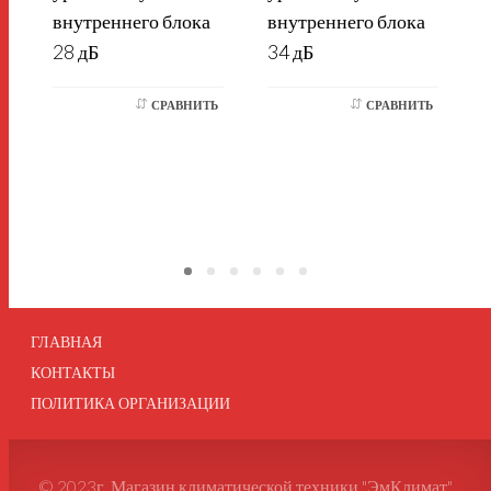
у
внутреннего блока
внутреннего блока
28 дБ
34 дБ
т
СРАВНИТЬ
СРАВНИТЬ
ГЛАВНАЯ
КОНТАКТЫ
ПОЛИТИКА ОРГАНИЗАЦИИ
© 2023г. Магазин климатической техники "ЭмКлимат"