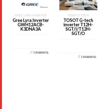
GREE LYRA INVERTER
TOSOT G-TECH
Gree Lyra Inverter
TOSOT G-tech
GWH12ACB-
inverter T12H-
K3DNA3A
SGT/I/T12H-
SGT/O
СРАВНИТЬ
СРАВНИТЬ