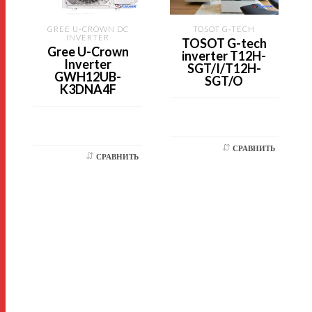
GREE U-CROWN DC
TOSOT G-TECH
INVERTER
TOSOT G-tech
Gree U-Crown
inverter T12H-
Inverter
SGT/I/T12H-
GWH12UB-
SGT/O
K3DNA4F
СРАВНИТЬ
СРАВНИТЬ