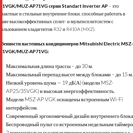
71VGK/MUZ-AP71VG серии Standart Inverter AP
– это
пактные и стильные внутренние блоки, способные работать в
таве высокоэффективных сплит- и мультисплитсистем с
пользованием хладагентов R32 и R410A (MXZ).
обенности настенных кондиционеров Mitsubishi Electric MSZ-
71VGK/MUZ-AP71VG:
Максимальная длина трассы – до 30 м.
Максимальный перепад высот между блоками – до 15 м.
Низкий уровень шума — 19 дБ(А) (модели MSZ-
AP25/35VGK) и высокая энергоэффективность.
Модели MSZ-AP VGK оснащены встроенным Wi-Fi
интерфейсом.
Современный эргономичный дизайн внутреннего блока
Беспроводный пульт со встроенным недельным таймеро
2 горизонтальные направляющие воздушного потока с