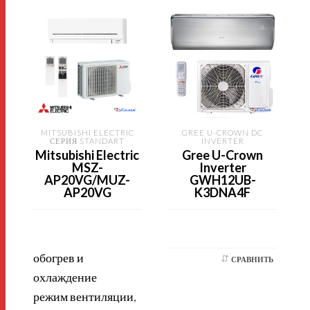
MITSUBISHI ELECTRIC
GREE U-CROWN DC
СЕРИЯ STANDART
INVERTER
Mitsubishi Electric
Gree U-Crown
MSZ-
Inverter
AP20VG/MUZ-
GWH12UB-
AP20VG
K3DNA4F
обогрев и
СРАВНИТЬ
охлаждение
режим вентиляции,