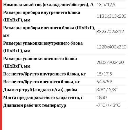
Номинальный ток (охлаждение/обогрев), А
13,5/12,9
Размеры прибора внутреннего блока
1131x315x230
(ШхВхГ), мм
Размеры прибора внешнего блока (ШхВхГ),
832x702x312
мм
Размеры упаковки внутреннего блока
1220x400x310
(ШхВхГ), мм
Размеры упаковки внешнего блока
980x770x420
(ШхВхГ), мм
Вес нетто/брутто внутреннего блока, кг
15/17,5
Вес нетто/брутто внешнего блока, кг
54,5/59
Диаметр труб (жидкость/газ), дюйм
3/8″ / 5/8″
Масса предзаправленого хладагента, г
1830
Диапазон рабочих температур
-7°С/+43°С